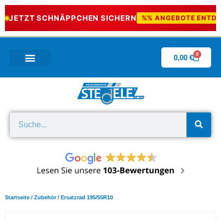
JETZT SCHNÄPPCHEN SICHERN
%% ANGEBOTE ENTD
0
0,00
€
Wissenswertes & Downloads
Startseite
/
Zubehör
/ Ersatzrad 195/55R10