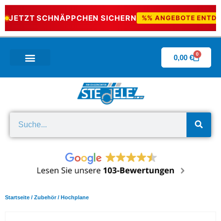
JETZT SCHNÄPPCHEN SICHERN
%% ANGEBOTE ENTD
0
0,00
€
Wissenswertes & Downloads
Startseite
/
Zubehör
/ Hochplane