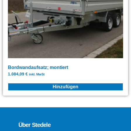
Bordwandaufsatz; montiert
1.084,09
€
inkl. MwSt
Hinzufügen
Über Stedele