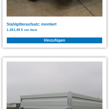
Stahlgitteraufsatz; montiert
1.261,40
€
inkl. MwSt
Hinzufügen