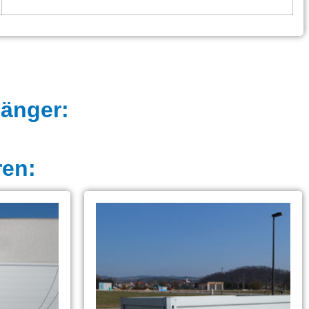
hänger:
ren: