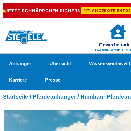
JETZT SCHNÄPPCHEN SICHERN
%% ANGEBOTE ENTD
Gewerbepark
D-93086 Wörth a. d.
Anhänger
Übersicht
Wissenswertes & 
Karriere
Presse
Startseite
/
Pferdeanhänger
/ Humbaur Pferdean