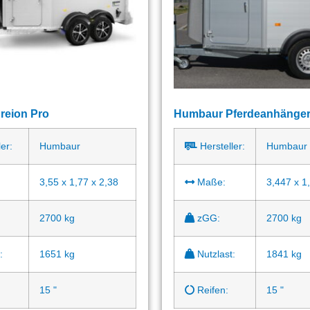
reion Pro
Humbaur Pferdeanhänge
er:
Humbaur
Hersteller:
Humbaur
3,55 x 1,77 x 2,38
Maße:
3,447 x 1
2700 kg
zGG:
2700 kg
:
1651 kg
Nutzlast:
1841 kg
15 "
Reifen:
15 "