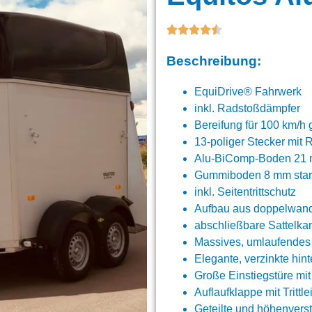
Beschreibung:
EquiDrive® Fahrwerk
inkl. Radstoßdämpfer
Bereifung für 100 km/h 
13-poliger Stecker mit
Alu-BiComp-Boden 21
Gummiboden 8 mm stark 
inkl. Seitentrittschutz
Aufbau aus doppelwandi
abschließbare Sattelkam
Massives, umlaufendes 
Elegante, verzinkte hin
Große Einstiegstüre mit
Auflaufklappe mit Tritt
Geteilte und höhenvers