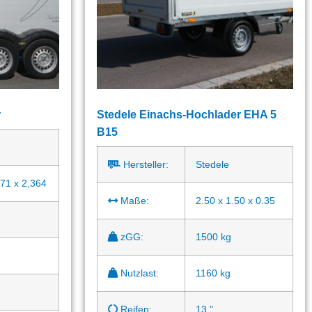
r
Stedele Einachs-Hochlader EHA 5
B15
Hersteller:
Stedele
,71 x 2,364
Maße:
2.50 x 1.50 x 0.35
zGG:
1500 kg
Nutzlast:
1160 kg
Reifen:
13 "