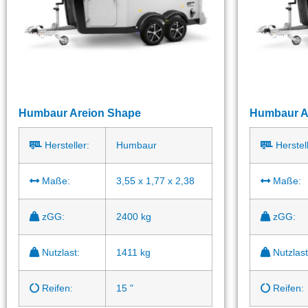
Humbaur Areion Shape
Humbaur A
Hersteller:
Humbaur
Herstell
Maße:
3,55 x 1,77 x 2,38
Maße:
zGG:
2400 kg
zGG:
Nutzlast:
1411 kg
Nutzlast
Reifen:
15 "
Reifen: