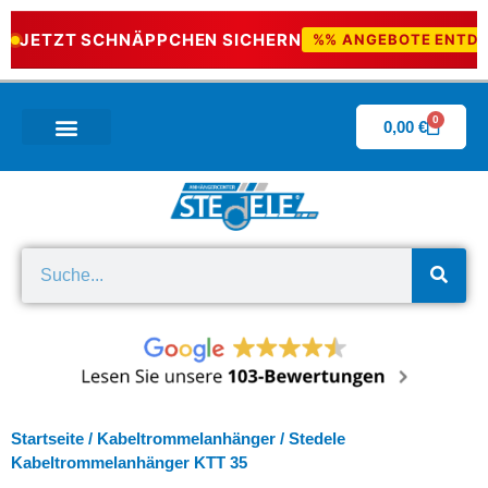
JETZT SCHNÄPPCHEN SICHERN
%% ANGEBOTE ENTD
0
0,00
€
Wissenswertes & Downloads
Startseite
/
Kabeltrommelanhänger
/ Stedele
Kabeltrommelanhänger KTT 35