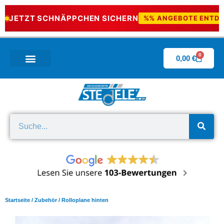
JETZT SCHNÄPPCHEN SICHERN
%% ANGEBOTE ENTD
0
0,00
€
Wissenswertes & Downloads
Startseite
/
Zubehör
/ Rolloplane hinten