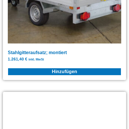
Stahlgitteraufsatz; montiert
1.261,40
€
inkl. MwSt
Hinzufügen