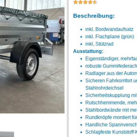
Beschreibung:
inkl. Bordwandaufsatz
inkl. Flachplane (grün)
inkl. Stützrad
Ausstattung:
Eigenständiger, mehrfa
robuste Gummifederach
Radlager aus der Automo
Sicheren Fahrkomfort u
Stahlrohrdeichsel
Sicherheitskupplung mi
Rutschhemmende, mehrfa
Stahlbordwände mit meh
Rundknöpfe montiert für
Handliche Spannverschl
Schlagfeste Kunststoff-