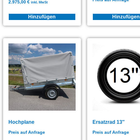
2.975,00
€
inkl. MwSt
Hinzufügen
Hinzufügen
Hochplane
Ersatzrad 13″
Preis auf Anfrage
Preis auf Anfrage