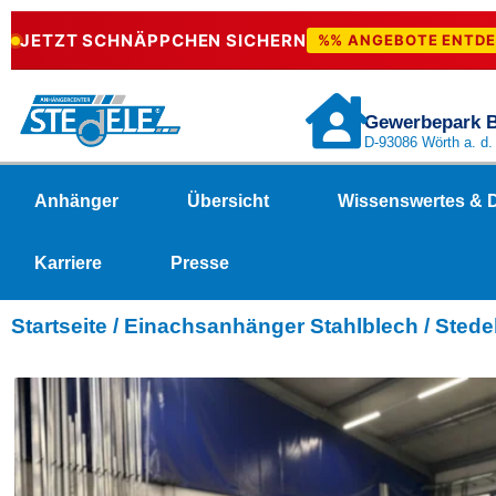
JETZT SCHNÄPPCHEN SICHERN
%% ANGEBOTE ENTD
Gewerbepark 
D-93086 Wörth a. d
Anhänger
Übersicht
Wissenswertes & 
Karriere
Presse
Startseite
/
Einachsanhänger Stahlblech
/ Stede