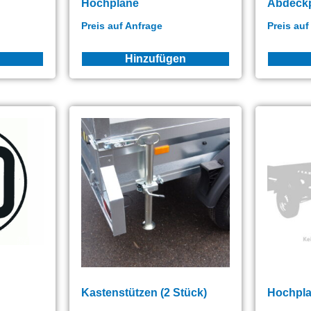
Hochplane
Abdeck
Preis auf Anfrage
Preis auf
Hinzufügen
Kastenstützen (2 Stück)
Hochpl