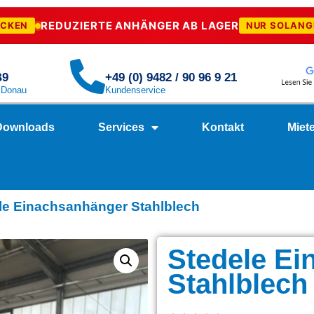
REDUZIERTE ANHÄNGER AB LAGER
ECKEN
NUR SOLANG
B9
+49 (0) 9482 / 90 96 9 21
. Donau
Kundenservice
Downloads
Services
Kontakt
Miet
le Einachsanhänger Stahlblech
Stedele E
Stahlblech